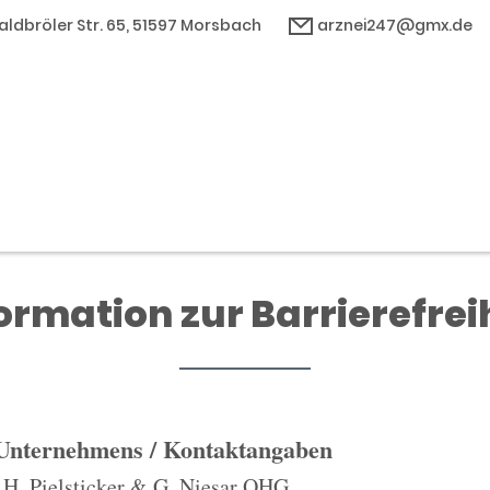
ldbröler Str. 65, 51597 Morsbach
arznei247@gmx.de
ormation zur Barrierefrei
 Unternehmens / Kontaktangaben
H. Pielsticker & G. Niesar OHG