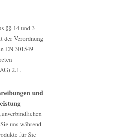
us §§ 14 und 3
it der Verordnung
ten EN 301549
reten
AG) 2.1.
chreibungen und
eistung
„unverbindlichen
 Sie uns während
rodukte für Sie