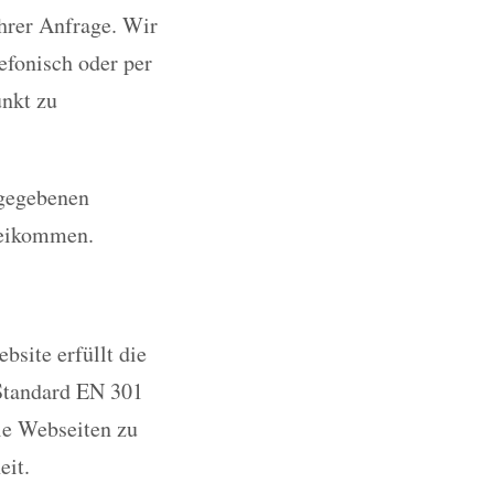
Ihrer Anfrage. Wir
efonisch oder per
unkt zu
ngegebenen
beikommen.
site erfüllt die
Standard EN 301
eie Webseiten zu
eit.